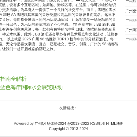
缓的音乐中，慢慢品味美酒，感受复古情怀。 ## 社交天堂：ZZ 酒吧 ZZ
广州丝
宽敞，设有多个互动区域，如舞池、游戏区等。在这里，你可以轻松结识
办交友活动，为单身人士提供了一个良好的社交平台。而且，酒吧的酒水
广州桑
AA 酒吧 AA 酒吧以其丰富的音乐类型和高品质的音响设备而闻名。这里不
立音乐。每周都会邀请不同的乐队现场演出，让顾客享受一场场精彩的音
广州品
分出色，为乐队的表演增添了不少光彩。 ## 创意空间：BB 酒吧 BB
上有许多创意鸡尾酒，每一款都有独特的名字和口味。酒吧的装修也别具
广州喝
一种艺术氛围。此外，BB 酒吧还会举办各种艺术展览和文化活动，让顾客
以上就是 2025 广州 98 场推荐 TOP10 榜单中的部分精彩酒吧。每一
广州品
。无论你是喜欢潮流、复古，还是社交、音乐、创意，广州的 98 场都能
源汇总
，让我们一起开启难忘的酒吧之旅。
雷指南全解析
蓝色海岸国际水会展览联动
友情链接：
Powered by
广州QT场体验2024
@2013-2022
RSS地图
HTML地图
Copyright
© 2013-2024