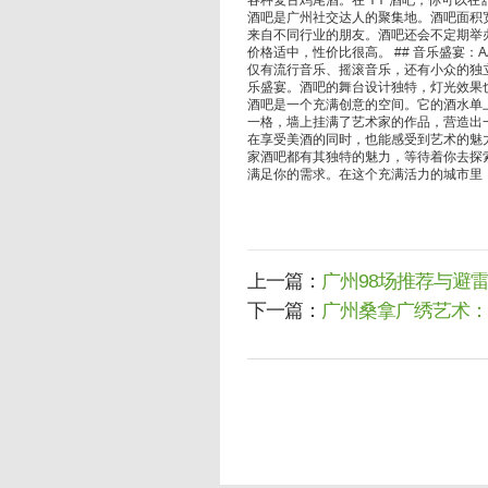
各种复古鸡尾酒。在 YY 酒吧，你可以在舒
酒吧是广州社交达人的聚集地。酒吧面积
来自不同行业的朋友。酒吧还会不定期举
价格适中，性价比很高。 ## 音乐盛宴：
仅有流行音乐、摇滚音乐，还有小众的独
乐盛宴。酒吧的舞台设计独特，灯光效果也十
酒吧是一个充满创意的空间。它的酒水单
一格，墙上挂满了艺术家的作品，营造出
在享受美酒的同时，也能感受到艺术的魅力。 
家酒吧都有其独特的魅力，等待着你去探索
满足你的需求。在这个充满活力的城市里
上一篇：
广州98场推荐与避
下一篇：
广州桑拿广绣艺术：