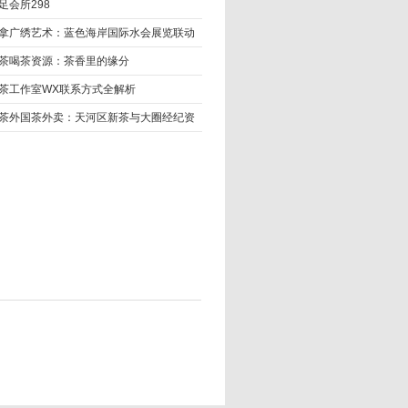
足会所298
拿广绣艺术：蓝色海岸国际水会展览联动
茶喝茶资源：茶香里的缘分
茶工作室WX联系方式全解析
茶外国茶外卖：天河区新茶与大圈经纪资