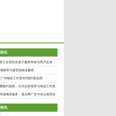
资讯
带工作室的女孩子服务特色与用户反馈
8场推荐与避雷指南全解析
5年广州喝茶工作室WX预约新趋势
圈预约指南：天河品茶推荐与海选工作室
口
高端喝茶服务：蒲点网广告与论坛推荐的
景分析
资讯