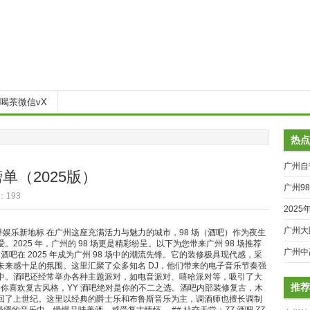
喝茶微信vX
热点
广州自
榜单（2025版）
广州9
：193
202
广州大
 榜单：探寻娱乐新地标 在广州这座充满活力与魅力的城市，98 场（酒吧）作为夜生
025 年，广州的 98 场更是精彩纷呈。以下为您带来广州 98 场推荐
VX入
广州中
 XX 酒吧在 2025 年成为广州 98 场中的潮流先锋。它的装修极具现代感，采
来感十足的氛围。这里汇聚了众多知名 DJ，他们带来的电子音乐节奏强
行业前
中。酒吧还经常举办各种主题派对，如电音派对、嘻哈派对等，吸引了大
推荐
 如果你喜欢复古风格，YY 酒吧绝对是你的不二之选。酒吧内部装修复古，木
回了上世纪。这里以经典的爵士乐和布鲁斯音乐为主，调酒师也擅长调制